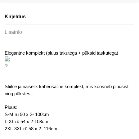
Kirjeldus
Lisainfo
Elegantne komplekt (pluus takutega + püksid taskutega)
Stiilne ja naiselik kaheosaline komplekt, mis koosneb pluusist
ning pükstest.
Pluus:
S-M rü 50 x 2- 100cm
L-XL rü 54 x 2-108cm
2XL-3XL rü 58 x 2- 116cm