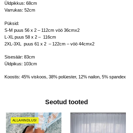
Üldpikkus: 68cm
Varrukas: 52cm
Püksid:
S-M puus 56 x 2 – 112cm vöö 36cmx2
L-XL puus 58 x 2 – 116cm
2XL-3XL puus 61 x 2 – 122cm – vöö 44cmx2
Sisesäär: 83cm
Üldpikus: 103cm
Koostis: 45% viskoos, 38% polüester, 12% nailon, 5% spandex
Seotud tooted
ALLAHINDLUS!