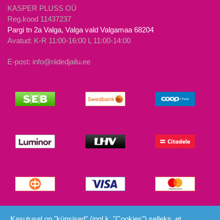
KASPER PLUSS OÜ
Reg.kood 11437237
Pargi tn 2a Valga, Valga vald Valgamaa 68204
Avatud: K-R 11:00-16:00 L 11:00-14:00
E-post: info@riidedjailu.ee
© Riided ja Ilu 2026
Kasutusel on "küpsised" (ingl.k. "Cookies") selleks, et