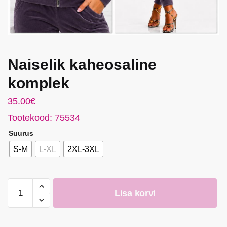
Naiselik kaheosaline
komplek
35.00
€
Tootekood: 75534
Suurus
S-M
L-XL
2XL-3XL
Naiselik
Lisa korvi
kaheosaline
komplek
kogus