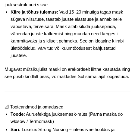
juuksestruktuuri sisse.
Kiire ja tõhus tulemus:
Vaid 15–20 minutiga tagab mask
sügava niisutuse, taastab juuste elastsuse ja annab neile
vapustava, terve sära. Mask aitab siluda juuksepinda,
vähendab juuste katkemist ning muudab need kergesti
kammitavaks ja siidiselt pehmeks. See on ideaalne kiirabi
ületöödeldud, värvitud või kuumtöötlusest kahjustatud
juustele.
Mugavat mütsikujulist maski on erakordselt lihtne kasutada ning
see püsib kindlalt peas, võimaldades Sul samal ajal lõõgastuda.
📐 Tooteandmed ja omadused
Toode:
Auruefektiga juuksemask-müts (Parna maska do
włosów / Termomask)
Sari:
Luxelux Strong Nursing – intensiivne hooldus ja