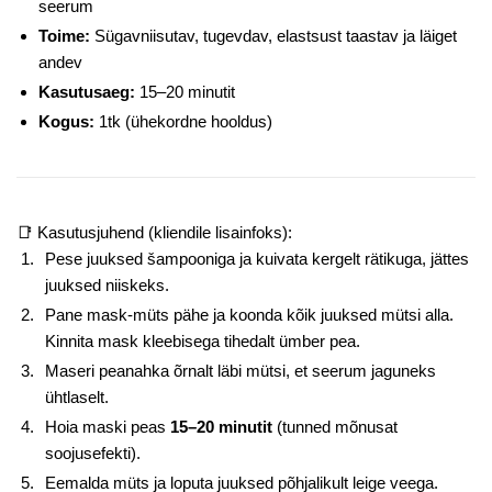
seerum
Toime:
Sügavniisutav, tugevdav, elastsust taastav ja läiget
andev
Kasutusaeg:
15–20 minutit
Kogus:
1tk (ühekordne hooldus)
📑 Kasutusjuhend (kliendile lisainfoks):
Pese juuksed šampooniga ja kuivata kergelt rätikuga, jättes
juuksed niiskeks.
Pane mask-müts pähe ja koonda kõik juuksed mütsi alla.
Kinnita mask kleebisega tihedalt ümber pea.
Maseri peanahka õrnalt läbi mütsi, et seerum jaguneks
ühtlaselt.
Hoia maski peas
15–20 minutit
(tunned mõnusat
soojusefekti).
Eemalda müts ja loputa juuksed põhjalikult leige veega.