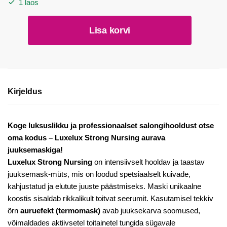
1 laos
Intensiivselt
Lisa korvi
taastav
aurav
juuksemask
Luxelux
Strong
Kirjeldus
Nursing
kogus
Koge luksuslikku ja professionaalset salongihooldust otse
oma kodus – Luxelux Strong Nursing aurava
juuksemaskiga!
Luxelux Strong Nursing
on intensiivselt hooldav ja taastav
juuksemask-müts, mis on loodud spetsiaalselt kuivade,
kahjustatud ja elutute juuste päästmiseks. Maski unikaalne
koostis sisaldab rikkalikult toitvat seerumit. Kasutamisel tekkiv
õrn
auruefekt (termomask)
avab juuksekarva soomused,
võimaldades aktiivsetel toitainetel tungida sügavale