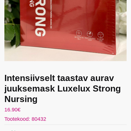
Intensiivselt taastav aurav
juuksemask Luxelux Strong
Nursing
16.90
€
Tootekood: 80432