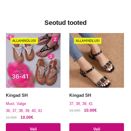
Seotud tooted
ALLAHINDLUS!
ALLAHINDLUS!
Kingad SH
Kingad SH
Must, Valge
37, 38, 39, 41
Algne
Praegune
10.00
€
36, 37, 38, 39, 40, 41
15.90
€
hind
hind
Algne
Praegune
10.00
€
12.90
€
Sellel
oli:
on:
hind
hind
Sellel
tootel
Vali
Vali
15.90€.
10.00€.
oli:
on: