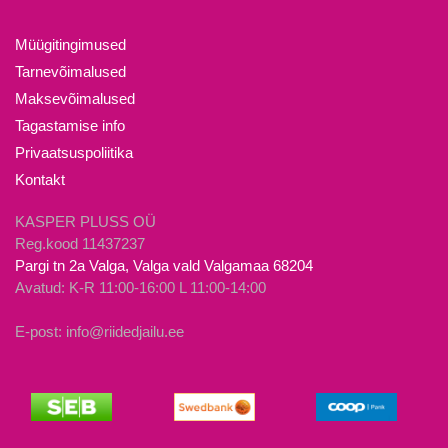
Valikuid
varianti.
saab
Valikuid
Müügitingimused
teha
saab
Tarnevõimalused
tootelehel.
teha
Maksevõimalused
tootelehel.
Tagastamise info
Privaatsuspoliitika
Kontakt
KASPER PLUSS OÜ
Reg.kood 11437237
Pargi tn 2a Valga, Valga vald Valgamaa 68204
Avatud: K-R 11:00-16:00 L 11:00-14:00
E-post: info@riidedjailu.ee