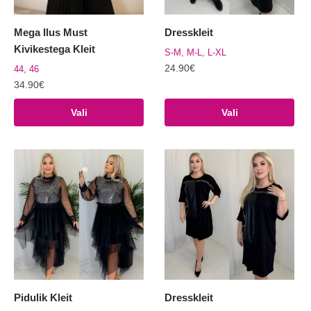
Mega Ilus Must
Dresskleit
Kivikestega Kleit
S-M, M-L, L-XL
24.90
€
44, 46
34.90
€
Sellel
Sellel
tootel
Vali
Vali
tootel
on
on
mitu
mitu
varianti.
varianti.
Valikuid
Valikuid
saab
saab
teha
teha
tootelehel.
tootelehel.
Pidulik Kleit
Dresskleit