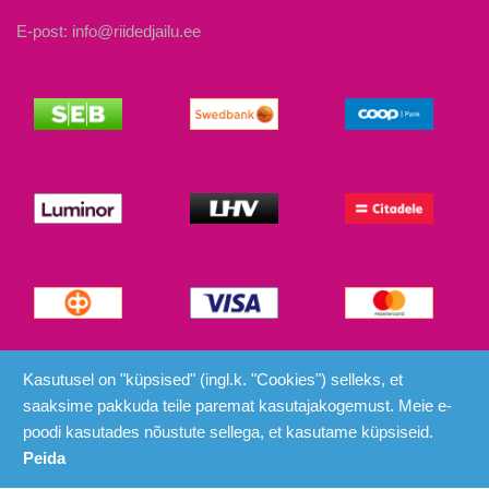
E-post: info@riidedjailu.ee
© Riided ja Ilu 2026
Kasutusel on "küpsised" (ingl.k. "Cookies") selleks, et
saaksime pakkuda teile paremat kasutajakogemust. Meie e-
poodi kasutades nõustute sellega, et kasutame küpsiseid.
Peida