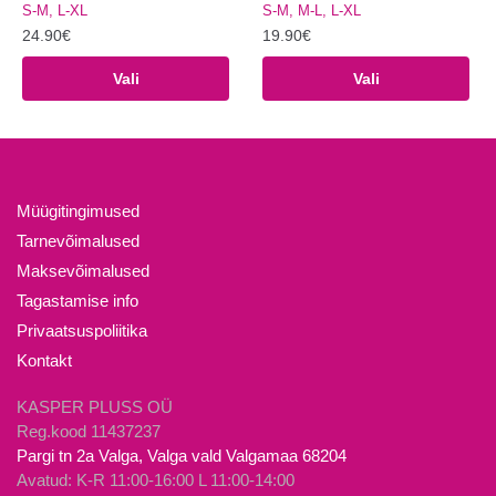
S-M, L-XL
S-M, M-L, L-XL
24.90
€
19.90
€
Sellel
Sellel
Vali
Vali
tootel
tootel
on
on
mitu
mitu
varianti.
varianti.
Valikuid
Valikuid
Müügitingimused
saab
saab
Tarnevõimalused
teha
teha
Maksevõimalused
tootelehel.
tootelehel.
Tagastamise info
Privaatsuspoliitika
Kontakt
KASPER PLUSS OÜ
Reg.kood 11437237
Pargi tn 2a Valga, Valga vald Valgamaa 68204
Avatud: K-R 11:00-16:00 L 11:00-14:00