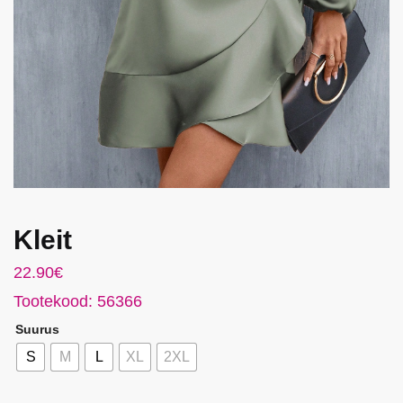
Kleit
22.90
€
Tootekood: 56366
Suurus
S
M
L
XL
2XL