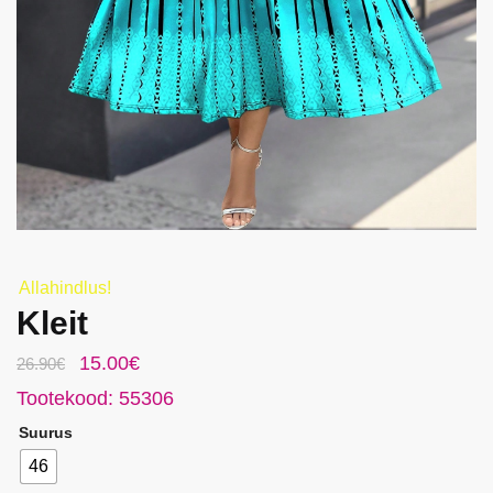
r
j
a
Allahindlus!
Kleit
Algne
Praegune
15.00
€
26.90
€
hind
hind
Tootekood: 55306
oli:
on:
Suurus
26.90€.
15.00€.
46