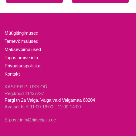
tootel
tootel
14.90€.
10.00€.
19.90€.
10.00€.
on
on
mitu
mitu
varianti.
varianti.
Valikuid
Valikuid
Müügitingimused
saab
saab
Tarnevõimalused
teha
teha
Maksevõimalused
tootelehel.
tootelehel.
Tagastamise info
Privaatsuspoliitika
Kontakt
KASPER PLUSS OÜ
Reg.kood 11437237
Pargi tn 2a Valga, Valga vald Valgamaa 68204
Avatud: K-R 11:00-16:00 L 11:00-14:00
E-post: info@riidedjailu.ee