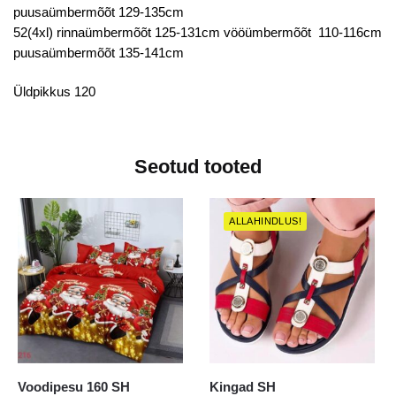
puusaümbermõõt 129-135cm
52(4xl) rinnaümbermõõt 125-131cm vööümbermõõt 110-116cm
puusaümbermõõt 135-141cm
Üldpikkus 120
Seotud tooted
ALLAHINDLUS!
Voodipesu 160 SH
Kingad SH