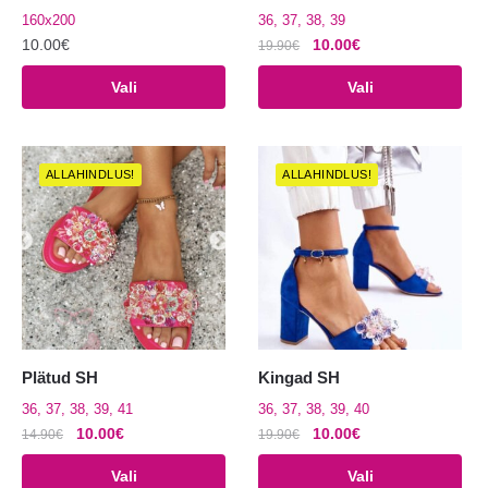
160x200
36, 37, 38, 39
Algne
Praegune
10.00
€
10.00
€
19.90
€
hind
hind
Sellel
Sellel
Vali
Vali
oli:
on:
tootel
tootel
19.90€.
10.00€.
on
on
mitu
mitu
ALLAHINDLUS!
ALLAHINDLUS!
varianti.
varianti.
Valikuid
Valikuid
saab
saab
teha
teha
tootelehel.
tootelehel.
Plätud SH
Kingad SH
36, 37, 38, 39, 41
36, 37, 38, 39, 40
Algne
Praegune
Algne
Praegune
10.00
€
10.00
€
14.90
€
19.90
€
hind
hind
hind
hind
Sellel
Sellel
Vali
Vali
oli:
on:
oli:
on: