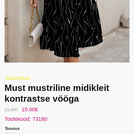
Allahindlus!
Must mustriline midikleit
kontrastse vööga
Algne
Praegune
15.00
€
21.90
€
hind
hind
Tootekood: 73180
oli:
on:
Suurus
21.90€.
15.00€.