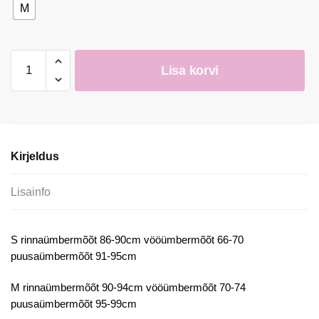
M
Must
Lisa korvi
mustriline
midikleit
kontrastse
vööga
kogus
Kirjeldus
Lisainfo
S rinnaümbermõõt 86-90cm vööümbermõõt 66-70
puusaümbermõõt 91-95cm
M rinnaümbermõõt 90-94cm vööümbermõõt 70-74
puusaümbermõõt 95-99cm