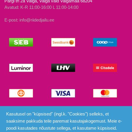
Pargi tn 2a Valga, Valga vald Valgamaa 68204
Avatud: K-R 11:00-16:00 L 11:00-14:00
E-post: info@riidedjailu.ee
© Riided ja Ilu 2026
Kasutusel on "küpsised" (ingl.k. "Cookies") selleks, et
saaksime pakkuda teile paremat kasutajakogemust. Meie e-
poodi kasutades nõustute sellega, et kasutame küpsiseid.