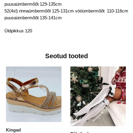
puusaümbermõõt 129-135cm
52(4xl) rinnaümbermõõt 125-131cm vööümbermõõt 110-116cm
puusaümbermõõt 135-141cm
Üldpikkus 120
Seotud tooted
Kingad