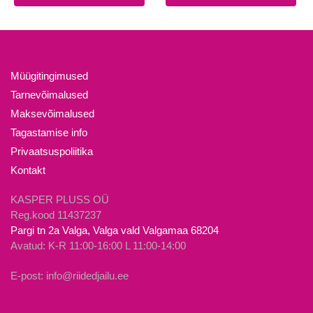
tootel
tootel
19.90€.
10.00€.
15.90€.
10.00€.
on
on
mitu
mitu
varianti.
varianti.
Valikuid
Valikuid
Müügitingimused
saab
saab
Tarnevõimalused
teha
teha
Maksevõimalused
tootelehel.
tootelehel.
Tagastamise info
Privaatsuspoliitika
Kontakt
KASPER PLUSS OÜ
Reg.kood 11437237
Pargi tn 2a Valga, Valga vald Valgamaa 68204
Avatud: K-R 11:00-16:00 L 11:00-14:00
E-post: info@riidedjailu.ee