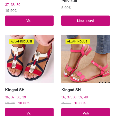
Põlvikud
37, 38, 39
5.90
€
19.90
€
Sellel
Vali
Lisa korvi
tootel
on
mitu
ALLAHINDLUS!
ALLAHINDLUS!
varianti.
Valikuid
saab
teha
tootelehel.
Kingad SH
Kingad SH
36, 37, 38, 39
36, 37, 38, 39, 40
Algne
Praegune
Algne
Praegune
10.00
€
10.00
€
19.90
€
15.90
€
hind
hind
hind
hind
Sellel
Sellel
Vali
Vali
oli:
on:
oli:
on: