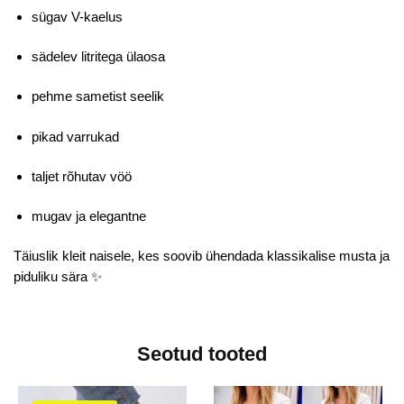
sügav V-kaelus
sädelev litritega ülaosa
pehme sametist seelik
pikad varrukad
taljet rõhutav vöö
mugav ja elegantne
Täiuslik kleit naisele, kes soovib ühendada klassikalise musta ja
piduliku sära ✨
Seotud tooted