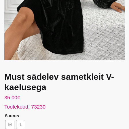
Must sädelev sametkleit V-
kaelusega
35.00
€
Tootekood: 73230
Suurus
M
L