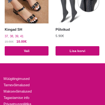
tootelehel.
teha
tootelehel.
Kingad SH
Põlvikud
5.90
€
37, 38, 39, 41
Algne
Praegune
10.00
€
15.90
€
hind
hind
Sellel
Vali
Lisa korvi
oli:
on:
tootel
15.90€.
10.00€.
on
mitu
varianti.
Valikuid
Müügitingimused
saab
Tarnevõimalused
teha
Maksevõimalused
tootelehel.
Tagastamise info
Privaatsuspoliitika