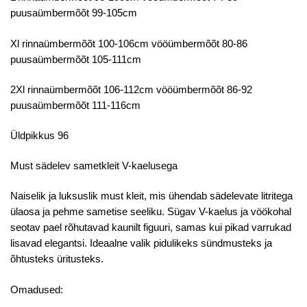
puusaümbermõõt 99-105cm
Xl rinnaümbermõõt 100-106cm vööümbermõõt 80-86
puusaümbermõõt 105-111cm
2Xl rinnaümbermõõt 106-112cm vööümbermõõt 86-92
puusaümbermõõt 111-116cm
Üldpikkus 96
Must sädelev sametkleit V-kaelusega
Naiselik ja luksuslik must kleit, mis ühendab sädelevate litritega
ülaosa ja pehme sametise seeliku. Sügav V-kaelus ja vöökohal
seotav pael rõhutavad kaunilt figuuri, samas kui pikad varrukad
lisavad elegantsi. Ideaalne valik pidulikeks sündmusteks ja
õhtusteks üritusteks.
Omadused: