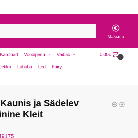
Maksma
Kardinad
Voodipesu
Vaibad
0.00
€
0
etika
Labubu
Led
Fairy
 Kaunis ja Sädelev
nine Kleit
 49175