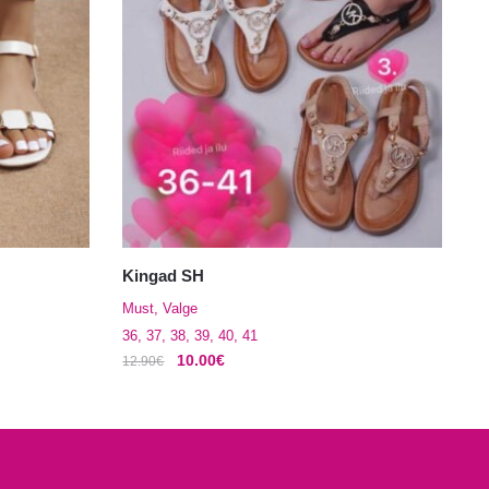
Kingad SH
Must, Valge
36, 37, 38, 39, 40, 41
Algne
Praegune
10.00
€
12.90
€
hind
hind
Sellel
oli:
on:
tootel
12.90€.
10.00€.
on
mitu