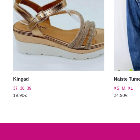
Kingad
Naiste Tume
37, 38, 39
XS, M, XL
19.90
€
24.90
€
Sellel
Sellel
tootel
tootel
on
on
mitu
mitu
varianti.
varianti.