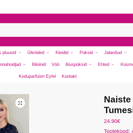
P
e
r
e
n
i
 pluusid
Üleriided
Kleidid
Püksid
Jalanõud
m
i
nnahoidjad
Bikiinid
Vöö
Aluspüksid
Ehted
Kosme
*
Koduparfüüm Eyfel
Kontakt
Naiste
🔍
da
Tumesi
24.90
€
Tootekood: