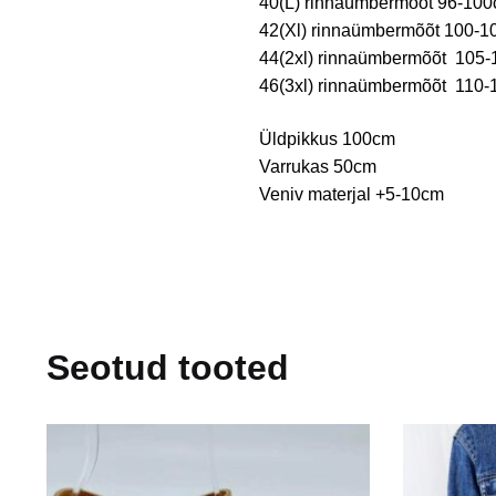
40(L) rinnaümbermõõt 96-10
42(Xl) rinnaümbermõõt 100-
44(2xl) rinnaümbermõõt 10
46(3xl) rinnaümbermõõt 11
Üldpikkus 100cm
Varrukas 50cm
Veniv materjal +5-10cm
Seotud tooted