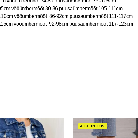
0cm vööümbermõõt 74-80 puusaümbermõõt 99-105cm
105cm vööümbermõõt 80-86 puusaümbermõõt 105-111cm
5-110cm vööümbermõõt 86-92cm puusaümbermõõt 111-117cm
0-115cm vööümbermõõt 92-98cm puusaümbermõõt 117-123cm
ALLAHINDLUS!