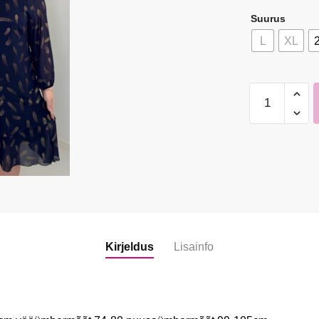
Suurus
L
XL
Naiste
Kaunis
ja
Sädelev
Tumesinine
Kleit
kogus
Kirjeldus
Lisainfo