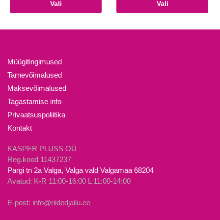
Sellel
Sellel
Vali
Vali
oli:
on:
tootel
tootel
14.90€.
10.00€.
on
on
mitu
mitu
varianti.
varianti.
Valikuid
Valikuid
Müügitingimused
saab
saab
Tarnevõimalused
teha
teha
Maksevõimalused
tootelehel.
tootelehel.
Tagastamise info
Privaatsuspoliitika
Kontakt
KASPER PLUSS OÜ
Reg.kood 11437237
Pargi tn 2a Valga, Valga vald Valgamaa 68204
Avatud: K-R 11:00-16:00 L 11:00-14:00
E-post: info@riidedjailu.ee