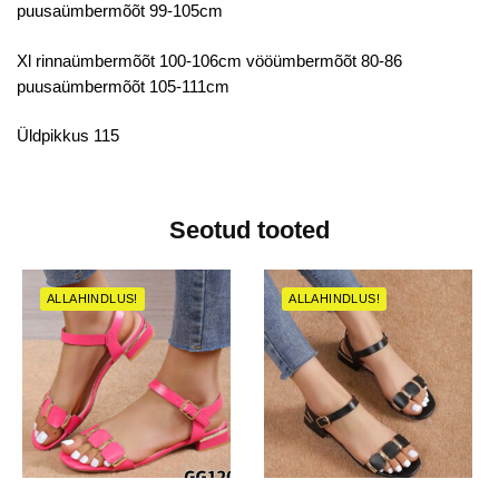
puusaümbermõõt 99-105cm
Xl rinnaümbermõõt 100-106cm vööümbermõõt 80-86
puusaümbermõõt 105-111cm
Üldpikkus 115
Seotud tooted
ALLAHINDLUS!
ALLAHINDLUS!