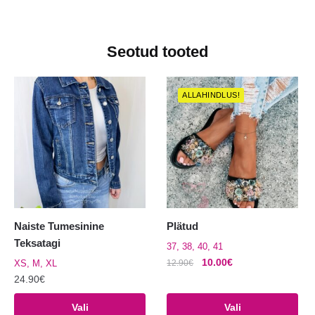
Seotud tooted
ALLAHINDLUS!
Naiste Tumesinine
Plätud
Teksatagi
37, 38, 40, 41
Algne
Praegune
10.00
€
XS, M, XL
12.90
€
hind
hind
24.90
€
Sellel
oli:
on:
Sellel
tootel
Vali
Vali
12.90€.
10.00€.