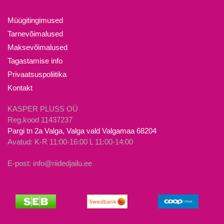
Valikuid
varianti.
saab
Valikuid
Müügitingimused
teha
saab
Tarnevõimalused
tootelehel.
teha
Maksevõimalused
tootelehel.
Tagastamise info
Privaatsuspoliitika
Kontakt
KASPER PLUSS OÜ
Reg.kood 11437237
Pargi tn 2a Valga, Valga vald Valgamaa 68204
Avatud: K-R 11:00-16:00 L 11:00-14:00
E-post: info@riidedjailu.ee