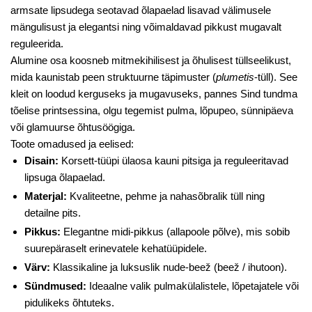
armsate lipsudega seotavad õlapaelad lisavad välimusele
mängulisust ja elegantsi ning võimaldavad pikkust mugavalt
reguleerida.
Alumine osa koosneb mitmekihilisest ja õhulisest tüllseelikust,
mida kaunistab peen struktuurne täpimuster (
plumetis
-tüll). See
kleit on loodud kerguseks ja mugavuseks, pannes Sind tundma
tõelise printsessina, olgu tegemist pulma, lõpupeo, sünnipäeva
või glamuurse õhtusöögiga.
Toote omadused ja eelised:
Disain:
Korsett-tüüpi ülaosa kauni pitsiga ja reguleeritavad
lipsuga õlapaelad.
Materjal:
Kvaliteetne, pehme ja nahasõbralik tüll ning
detailne pits.
Pikkus:
Elegantne midi-pikkus (allapoole põlve), mis sobib
suurepäraselt erinevatele kehatüüpidele.
Värv:
Klassikaline ja luksuslik nude-beež (beež / ihutoon).
Sündmused:
Ideaalne valik pulmakülalistele, lõpetajatele või
pidulikeks õhtuteks.