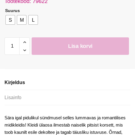
Tootekood: 79622
Suurus
S
M
L
Pidulik
Lisa korvi
beež
tüllkleit
midi-
pikkuses
kogus
Kirjeldus
Lisainfo
Sära igal pidulikul sündmusel selles lummavas ja romantilises
midikleidis! Kleidi ülaosa ilmestab naiselik pitsist korsett, mis
toob kaunilt esile dekoltee ja tagab täiusliku istuvuse. Õrnad,