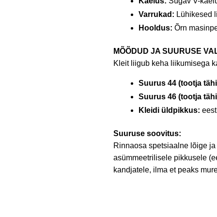
Kaelus:
Sügav V-kael
Varrukad:
Lühikesed li
Hooldus:
Õrn masinpes
MÕÕDUD JA SUURUSE VAL
Kleit liigub keha liikumisega 
Suurus 44 (tootja täh
Suurus 46 (tootja täh
Kleidi üldpikkus:
eest
Suuruse soovitus:
Rinnaosa spetsiaalne lõige j
asümmeetrilisele pikkusele (e
kandjatele, ilma et peaks mur