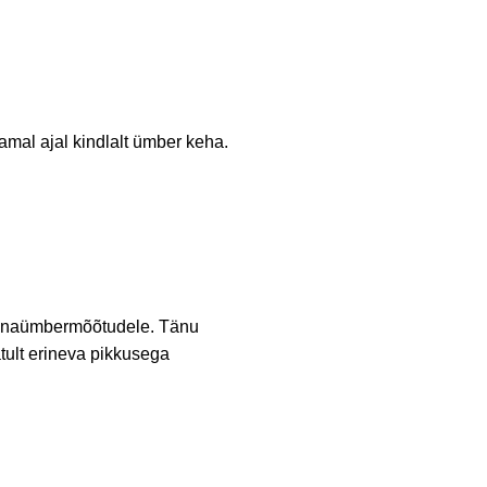
samal ajal kindlalt ümber keha.
rinnaümbermõõtudele. Tänu
tult erineva pikkusega