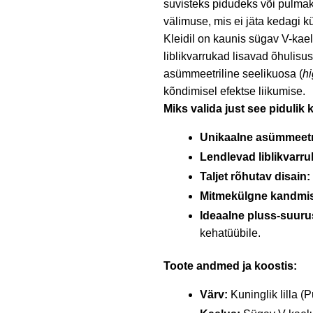
suvisteks pidudeks või pulmakü
välimuse, mis ei jäta kedagi k
Kleidil on kaunis sügav V-kaelu
liblikvarrukad lisavad õhulisu
asümmeetriline seelikuosa (
h
kõndimisel efektse liikumise.
Miks valida just see pidulik k
Unikaalne asümmeetri
Lendlevad liblikvarru
Taljet rõhutav disain:
Mitmekülgne kandmi
Ideaalne pluss-suuru
kehatüübile.
Toote andmed ja koostis:
Värv:
Kuninglik lilla (P