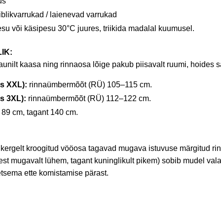
us
blikvarrukad / laienevad varrukad
u või käsipesu 30°C juures, triikida madalal kuumusel.
IK:
kaunilt kaasa ning rinnaosa lõige pakub piisavalt ruumi, hoides 
is XXL):
rinnaümbermõõt (RÜ) 105–115 cm.
is 3XL):
rinnaümbermõõt (RÜ) 112–122 cm.
 89 cm, tagant 140 cm.
a kergelt kroogitud vööosa tagavad mugava istuvuse märgitud 
est mugavalt lühem, tagant kuninglikult pikem) sobib mudel vala
etsema ette komistamise pärast.