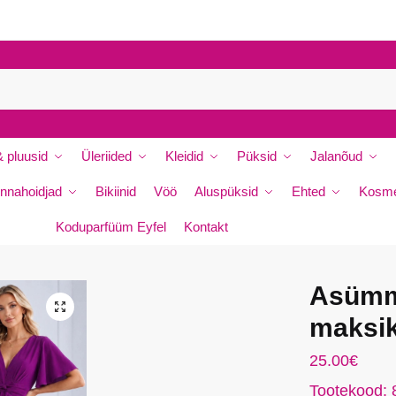
P
e
r
e
n
i
m
i
 pluusid
Üleriided
Kleidid
Püksid
Jalanõud
*
nnahoidjad
Bikiinid
Vöö
Aluspüksid
Ehted
Kosme
Koduparfüüm Eyfel
Kontakt
da
Asümme
🔍
maksik
25.00
€
Tootekood: