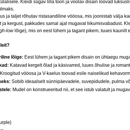
lalisele. Kleidi sügav lilla toon ja voolav disain loovad luksus
ülmaks.
s ja taljet rõhutav ristasandiline vööosa, mis joonistab välja ka
st ja kergust, pakkudes samal ajal mugavat liikumisvabadust. Kle
igh-low
lõige), mis on eest lühem ja tagant pikem, tuues kaunilt 
leit?
line lõige:
Eest lühem ja tagant pikem disain on ühtaegu mugav
kad:
Katavad kergelt õlad ja käsivarred, luues õhulise ja romanti
Kroogitud vööosa ja V-kaelus toovad esile naiselikud kehavorm
seks:
Sobib ideaalselt sünnipäevadele, suvepidudele, pulma või
stele:
Mudel on konstrueeritud nii, et see istub valatult ja muga
urple)