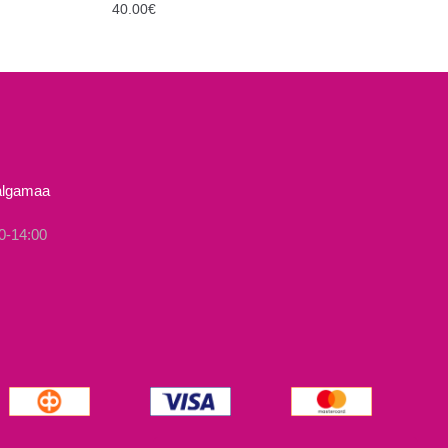
40.00
€
Sellel
tootel
on
mitu
varianti.
Valikuid
Valgamaa
saab
teha
0-14:00
tootelehel.