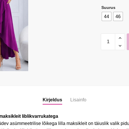
Suurus
44
46
Asümmeetrili
lõikega
lilla
maksikleit
liblikvarrukat
kogus
Kirjeldus
Lisainfo
maksikleit liblikvarrukatega
üdev asümmeetrilise lõikega lilla maksikleit on täiuslik valik pi