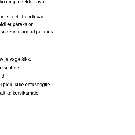
liku ning meeldejääva
uni silueti. Lendlevad
idi eripäraks on
esile Sinu kingad ja luues
 ja väga šikk.
lise ilme.
id.
 pidulikule õhtusöögile.
valt ka kurvikamale