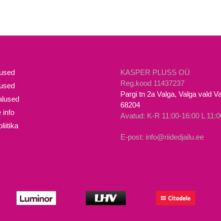
mused
KASPER PLUSS OÜ
Reg.kood 11437237
lused
Pargi tn 2a Valga, Valga vald 
lused
68204
 info
Avatud: K-R 11:00-16:00 L 11:0
iitika
E-post: info@riidedjailu.ee