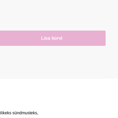
se
Lisa korvi
ega
dulikeks sündmusteks,