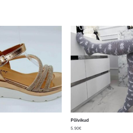
Põlvikud
5.90
€