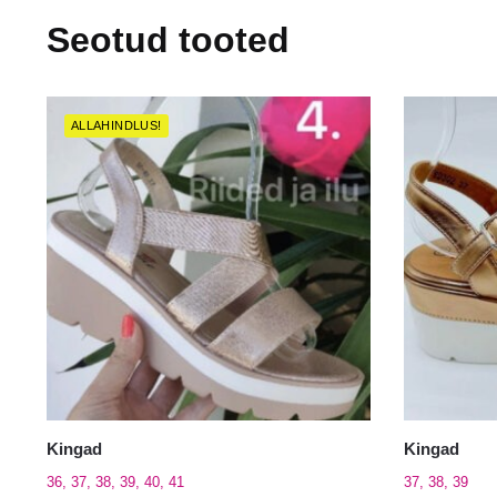
Seotud tooted
ALLAHINDLUS!
Kingad
Kingad
36, 37, 38, 39, 40, 41
37, 38, 39