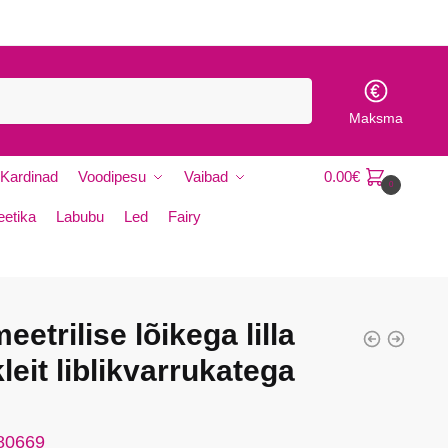
Maksma
Kardinad
Voodipesu
Vaibad
0.00
€
0
etika
Labubu
Led
Fairy
etrilise lõikega lilla
leit liblikvarrukatega
 80669