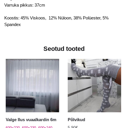
Varruka pikkus: 37cm
Koostis: 45% Viskoos, 12% Nüloon, 38% Polüester, 5%
Spandex
Seotud tooted
Valge Ilus vuaalkardin 6m
Põlvikud
5.90
€
600x220, 600x230, 600x240,