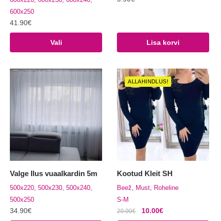
600x250
41.90
€
Sellel
Vali
Lisa korvi
tootel
on
mitu
ALLAHINDLUS!
varianti.
Valikuid
saab
teha
tootelehel.
Valge Ilus vuaalkardin 5m
Kootud Kleit SH
500x220, 500x230, 500x240,
Beež, Must, Roheline
500x250
S-M
Algne
Praegune
34.90
€
10.00
€
20.00
€