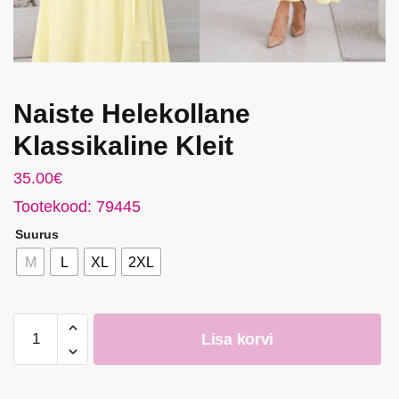
Naiste Helekollane
Klassikaline Kleit
35.00
€
Tootekood: 79445
Suurus
M
L
XL
2XL
Naiste
Lisa korvi
Helekollane
Klassikaline
Kleit