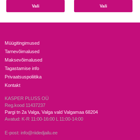
hind
hind
Sellel
Sellel
Vali
Vali
oli:
on:
tootel
tootel
20.00€.
10.00€.
on
on
mitu
mitu
varianti.
varianti.
Valikuid
Valikuid
Müügitingimused
saab
saab
Tarnevõimalused
teha
teha
Maksevõimalused
tootelehel.
tootelehel.
Tagastamise info
Privaatsuspoliitika
Kontakt
KASPER PLUSS OÜ
Reg.kood 11437237
Pargi tn 2a Valga, Valga vald Valgamaa 68204
Avatud: K-R 11:00-16:00 L 11:00-14:00
E-post: info@riidedjailu.ee