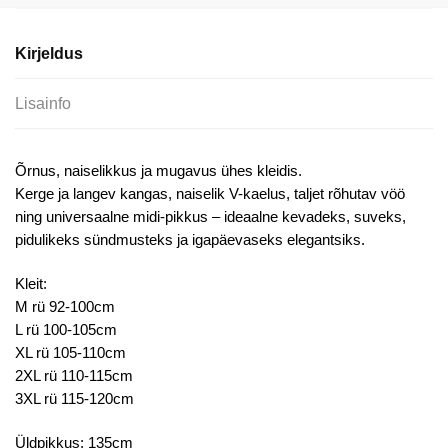
kogus
Kirjeldus
Lisainfo
Õrnus, naiselikkus ja mugavus ühes kleidis.
Kerge ja langev kangas, naiselik V-kaelus, taljet rõhutav vöö
ning universaalne midi-pikkus – ideaalne kevadeks, suveks,
pidulikeks sündmusteks ja igapäevaseks elegantsiks.
Kleit:
M rü 92-100cm
L rü 100-105cm
XL rü 105-110cm
2XL rü 110-115cm
3XL rü 115-120cm
Üldpikkus: 135cm