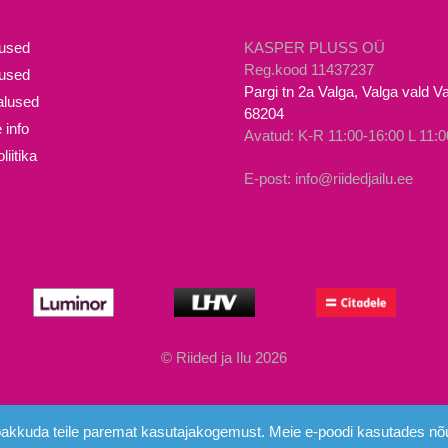
mitu
varianti.
mused
KASPER PLUSS OÜ
Valikuid
Reg.kood 11437237
lused
Pargi tn 2a Valga, Valga vald 
saab
lused
68204
teha
 info
Avatud: K-R 11:00-16:00 L 11:0
tootelehel.
iitika
E-post: info@riidedjailu.ee
© Riided ja Ilu 2026
e pakkuda teile paremat kasutajakogemust. Meie e-poodi kasutades nõu