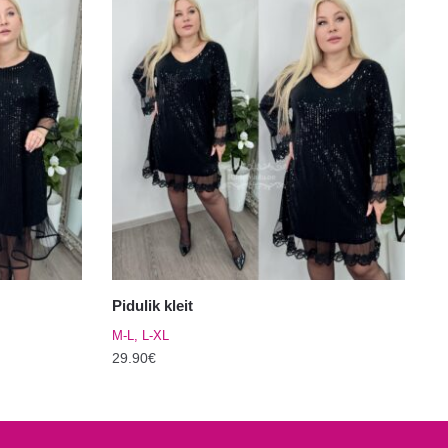
Pidulik kleit
M-L, L-XL
29.90
€
Sellel
tootel
on