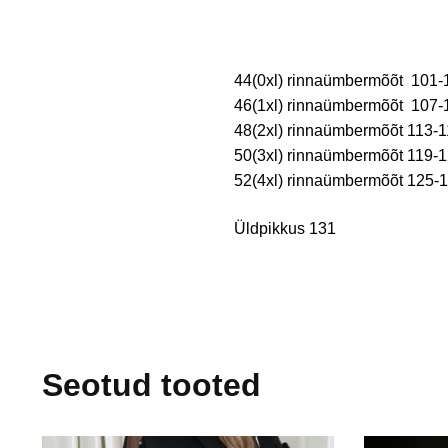
44(0xl) rinnaümbermõõt 10
46(1xl) rinnaümbermõõt 10
48(2xl) rinnaümbermõõt 11
50(3xl) rinnaümbermõõt 11
52(4xl) rinnaümbermõõt 12
Üldpikkus 131
Seotud tooted