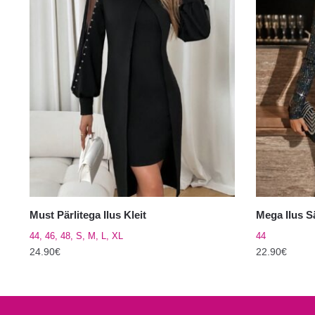
Must Pärlitega Ilus Kleit
Mega Ilus S
44, 46, 48, S, M, L, XL
44
24.90
€
22.90
€
Sellel
Sellel
tootel
tootel
on
on