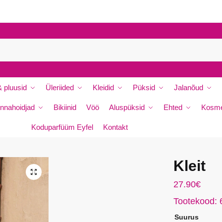
E
P
-
e
m
r
a
e
i
n
l
i
s
 pluusid
Üleriided
Kleidid
Püksid
Jalanõud
m
i
i
s
nnahoidjad
Bikiinid
Vöö
Aluspüksid
Ehted
Kosme
*
u
E
Koduparfüüm Eyfel
Kontakt
-
m
a
Kleit
i
🔍
da
l
27.90
€
Tootekood:
Suurus