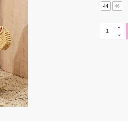
44
46
Kleit
kogus