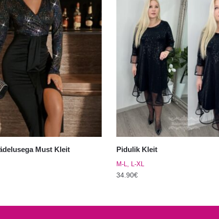
ädelusega Must Kleit
Pidulik Kleit
M-L, L-XL
34.90
€
Sellel
tootel
on