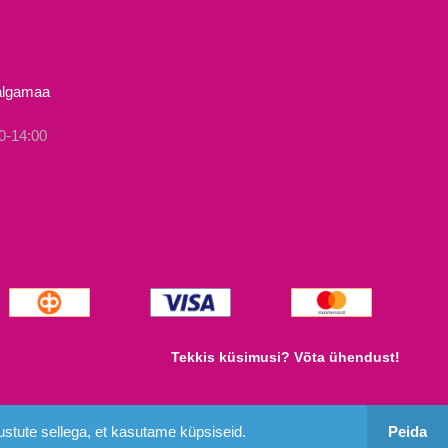
mitu
varianti.
Valikuid
Valgamaa
saab
teha
0-14:00
tootelehel.
Tekkis küsimusi? Võta ühendust!
stute sellega, et kasutame küpsiseid.
Peida