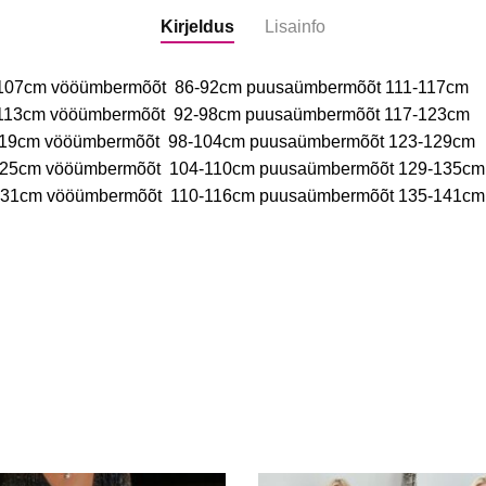
Kirjeldus
Lisainfo
1-107cm vööümbermõõt 86-92cm puusaümbermõõt 111-117cm
7-113cm vööümbermõõt 92-98cm puusaümbermõõt 117-123cm
3-119cm vööümbermõõt 98-104cm puusaümbermõõt 123-129cm
9-125cm vööümbermõõt 104-110cm puusaümbermõõt 129-135cm
5-131cm vööümbermõõt 110-116cm puusaümbermõõt 135-141cm