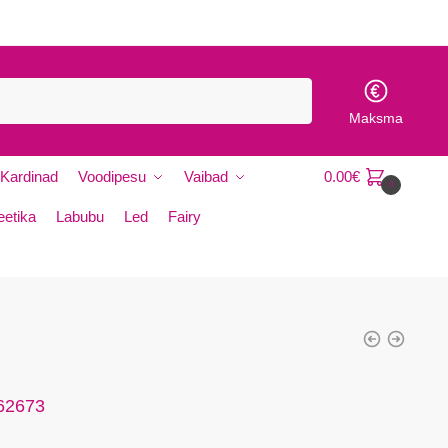
Maksma
Kardinad
Voodipesu
Vaibad
0.00
€
0
etika
Labubu
Led
Fairy
 62673