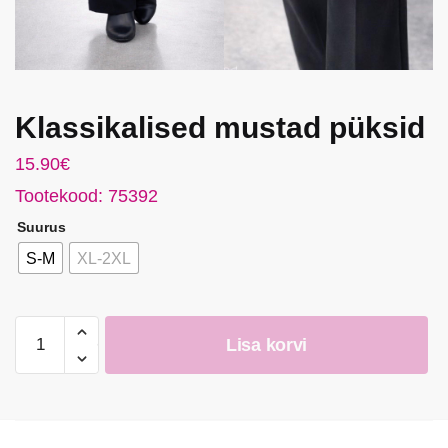
Klassikalised mustad püksid
15.90
€
Tootekood: 75392
Suurus
S-M
XL-2XL
Klassikalised
Lisa korvi
mustad
püksid
kogus