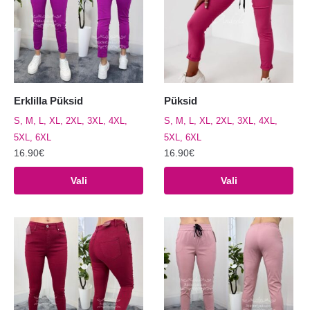
Erklilla Püksid
Püksid
S, M, L, XL, 2XL, 3XL, 4XL,
S, M, L, XL, 2XL, 3XL, 4XL,
5XL, 6XL
5XL, 6XL
16.90
€
16.90
€
Sellel
Sellel
Vali
Vali
tootel
tootel
on
on
mitu
mitu
varianti.
varianti.
Valikuid
Valikuid
saab
saab
teha
teha
tootelehel.
tootelehel.