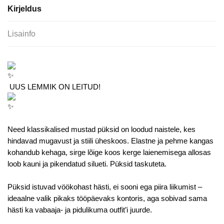
Kirjeldus
Lisainfo
UUS LEMMIK ON LEITUD!
Need klassikalised mustad püksid on loodud naistele, kes
hindavad mugavust ja stiili üheskoos. Elastne ja pehme kangas
kohandub kehaga, sirge lõige koos kerge laienemisega allosas
loob kauni ja pikendatud silueti. Püksid taskuteta.
Püksid istuvad vöökohast hästi, ei sooni ega piira liikumist –
ideaalne valik pikaks tööpäevaks kontoris, aga sobivad sama
hästi ka vabaaja- ja pidulikuma outfit’i juurde.