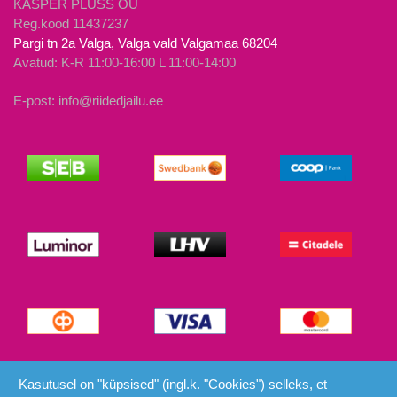
KASPER PLUSS OÜ
Reg.kood 11437237
Pargi tn 2a Valga, Valga vald Valgamaa 68204
Avatud: K-R 11:00-16:00 L 11:00-14:00
E-post: info@riidedjailu.ee
© Riided ja Ilu 2026
Kasutusel on "küpsised" (ingl.k. "Cookies") selleks, et