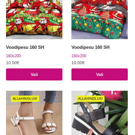
Voodipesu 160 SH
Voodipesu 160 SH
160x200
160x200
10.00
€
10.00
€
Sellel
Sellel
Vali
Vali
tootel
tootel
on
on
mitu
mitu
ALLAHINDLUS!
ALLAHINDLUS!
varianti.
varianti.
Valikuid
Valikuid
saab
saab
teha
teha
tootelehel.
tootelehel.