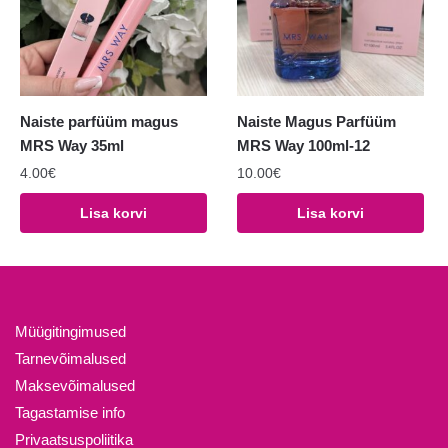
Naiste parfüüm magus
Naiste Magus Parfüüm
MRS Way 35ml
MRS Way 100ml-12
4.00
€
10.00
€
Lisa korvi
Lisa korvi
Müügitingimused
Tarnevõimalused
Maksevõimalused
Tagastamise info
Privaatsuspoliitika