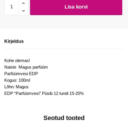
Khamrah
Lisa korvi
Dukhan
by
Lattafa
EDP
100ml
Kirjeldus
kogus
Kohe olemas!
Naiste Magus parfüüm
Parfüümvesi EDP
Kogus: 100ml
Lõhn: Magus
EDP “Parfüümvesi” Püsib 12 tundi 15-20%
Seotud tooted