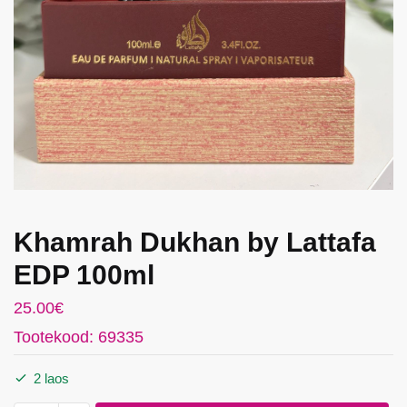
Khamrah Dukhan by Lattafa
EDP 100ml
25.00
€
Tootekood: 69335
2 laos