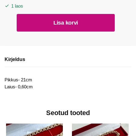
1 laos
Käekett
Lisa korvi
109
kogus
Kirjeldus
Pikkus- 21cm
Laius- 0,60cm
Seotud tooted