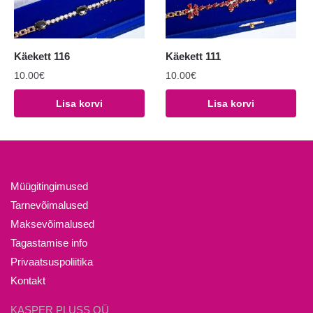
Käekett 116
Käekett 111
10.00
€
10.00
€
Lisa korvi
Lisa korvi
Müügitingimused
Tarnevõimalused
Maksevõimalused
Tagastamise info
Privaatsuspoliitika
Kontakt
KASPER PLUSS OÜ