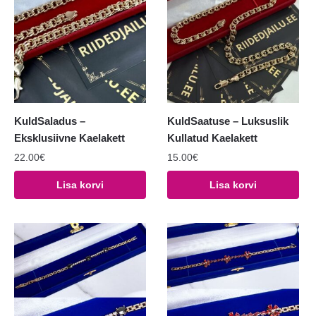
KuldSaladus –
KuldSaatuse – Luksuslik
Eksklusiivne Kaelakett
Kullatud Kaelakett
22.00
€
15.00
€
Lisa korvi
Lisa korvi