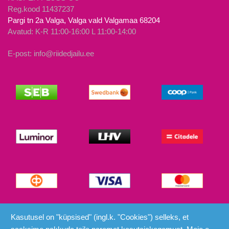
Reg.kood 11437237
Pargi tn 2a Valga, Valga vald Valgamaa 68204
Avatud: K-R 11:00-16:00 L 11:00-14:00
E-post: info@riidedjailu.ee
© Riided ja Ilu 2026
Kasutusel on "küpsised" (ingl.k. "Cookies") selleks, et