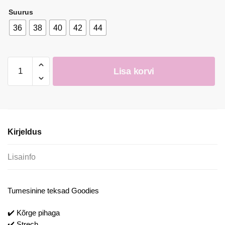
Suurus
36
38
40
42
44
Goodies
Lisa korvi
Tumesinine
Klassikalised
Teksad
kogus
Kirjeldus
Lisainfo
Tumesinine teksad Goodies
✔️ Kõrge pihaga
✔️ Strech