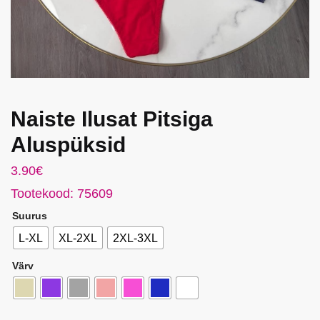
Naiste Ilusat Pitsiga
Aluspüksid
3.90
€
Tootekood: 75609
Suurus
L-XL
XL-2XL
2XL-3XL
Värv