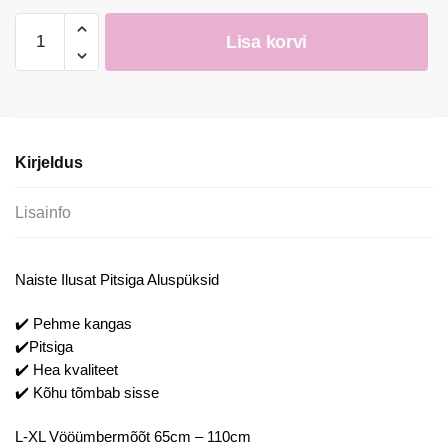
Naiste
Lisa korvi
Ilusat
Pitsiga
Aluspüksid
kogus
Kirjeldus
Lisainfo
Naiste Ilusat Pitsiga Aluspüksid
✔️ Pehme kangas
✔️Pitsiga
✔️ Hea kvaliteet
✔️ Kõhu tõmbab sisse
L-XL Vööümbermõõt 65cm – 110cm