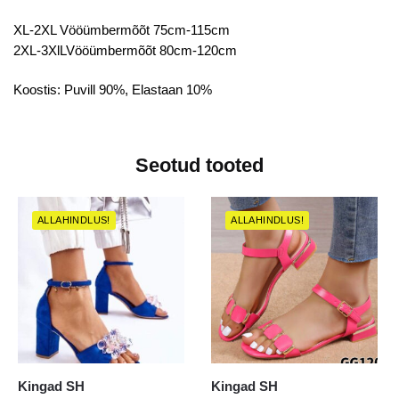
XL-2XL Vööümbermõõt 75cm-115cm
2XL-3XlLVööümbermõõt 80cm-120cm
Koostis: Puvill 90%, Elastaan 10%
Seotud tooted
ALLAHINDLUS!
ALLAHINDLUS!
Kingad SH
Kingad SH