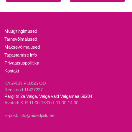
tootel
on
mitu
varianti.
Valikuid
Müügitingimused
saab
Tarnevõimalused
teha
Maksevõimalused
tootelehel.
Tagastamise info
Privaatsuspoliitika
Kontakt
KASPER PLUSS OÜ
Reg.kood 11437237
Pargi tn 2a Valga, Valga vald Valgamaa 68204
Avatud: K-R 11:00-16:00 L 11:00-14:00
E-post: info@riidedjailu.ee